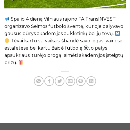
Spalio 4 dieną Vilniaus rajono FA TransINVEST
organizavo Šeimos futbolo šventę, kurioje dalyvavo
gausus būrys akademijos auklėtinių bei jų tėvų.
Tėvai kartu su vaikais išbandė savo jėgas įvairiose
estafetėse bei kartu žaidė futbolą
, o patys
apsukriausi turėjo progą laimėti akademijos įsteigtų
prizų.