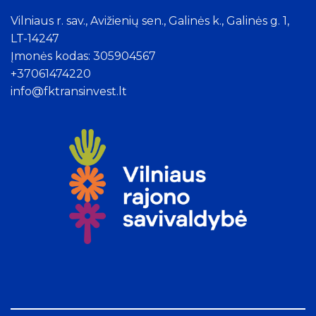
Vilniaus r. sav., Avižienių sen., Galinės k., Galinės g. 1,
LT-14247
Įmonės kodas: 305904567
+37061474220
info@fktransinvest.lt