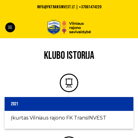
Skip
INFO@fktransinvest.lt | +37061474220
to
content
KLUBO ISTORIJA
2021
Įkurtas Vilniaus rajono FK TransINVEST