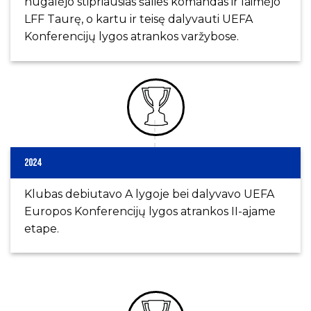
nugalėjo stipriausias šalies komandas ir laimėjo
LFF Taurę, o kartu ir teisę dalyvauti UEFA
Konferencijų lygos atrankos varžybose.
2024
Klubas debiutavo A lygoje bei dalyvavo UEFA
Europos Konferencijų lygos atrankos II-ajame
etape.