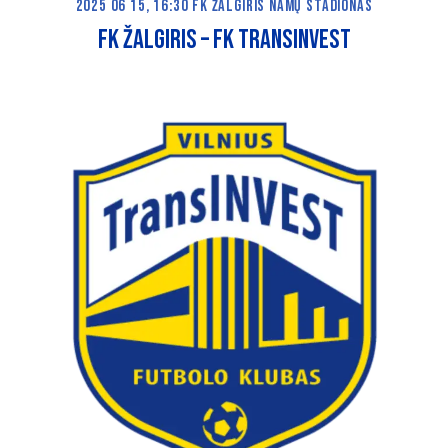
2025 06 15, 16:30 FK ŽALGIRIS NAMŲ STADIONAS
fk žalgiris – FK transinvest