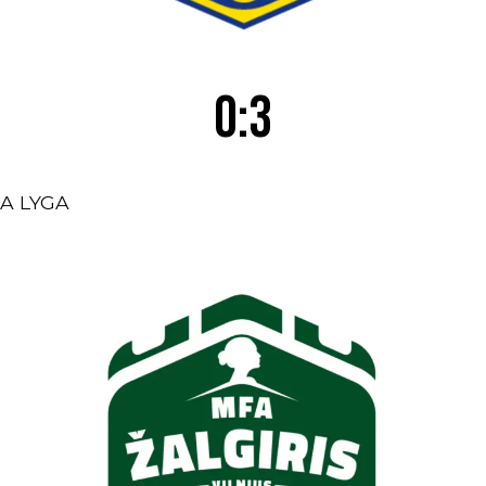
0:3
A LYGA