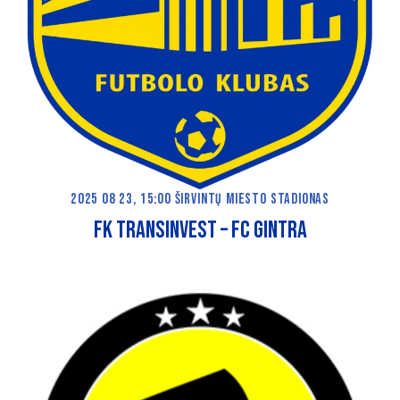
2025 08 23, 15:00 ŠIRVINTŲ MIESTO STADIONAS
FK Transinvest – FC GINTRA