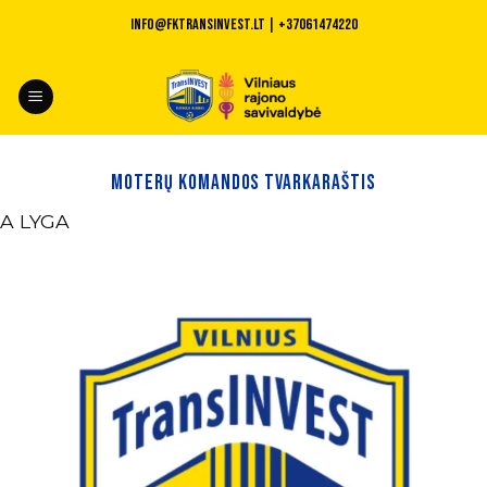
Skip
INFO@fktransinvest.lt | +37061474220
to
content
MOTERŲ KOMANDOS TVARKARAŠTIS
A LYGA