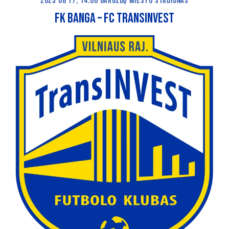
2025 08 17, 14:00 GARGŽDŲ MIESTO STADIONAS
FK Banga – FC Transinvest