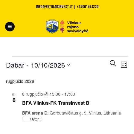
Skip
INFO@fktransinvest.lt | +37061474220
to
content
Renginiai
Renginiai
Rengi
PAIEŠKA
Dabar
 - 
10/10/2026
SĄRA
Search
Views
and
Pasirinkti
Naviga
rugpjūčio 2026
Views
datą
Navigation
8 rugpjūčio @ 15:00
-
17:00
ŠT
8
BFA Vilnius-FK TransInvest B
BFA arena
D. Gerbutavičiaus g. 9, Vilnius, Lithuania
I lyga