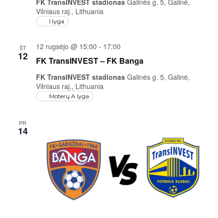
FK TransINVEST stadionas
Galinės g. 5, Galinė,
Vilniaus raj., Lithuania
I lyga
12 rugsėjo @ 15:00
-
17:00
ŠT
12
FK TransINVEST – FK Banga
FK TransINVEST stadionas
Galinės g. 5, Galinė,
Vilniaus raj., Lithuania
Moterų A lyga
PR
14