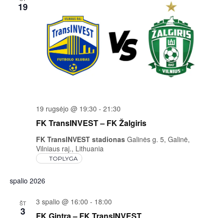
19
19 rugsėjo @ 19:30
-
21:30
FK TransINVEST – FK Žalgiris
FK TransINVEST stadionas
Galinės g. 5, Galinė,
Vilniaus raj., Lithuania
TOPLYGA
spalio 2026
3 spalio @ 16:00
-
18:00
ŠT
3
FK Gintra – FK TransINVEST