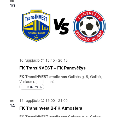
PR
10
10 rugpjūčio @ 18:45
-
20:45
FK TransINVEST – FK Panevėžys
FK TransINVEST stadionas
Galinės g. 5, Galinė,
Vilniaus raj., Lithuania
TOPLYGA
14 rugpjūčio @ 19:00
-
21:00
PN
14
FK TransInvest B-FK Atmosfera
FK TransINVEST stadionas
Galinės g. 5, Galinė,