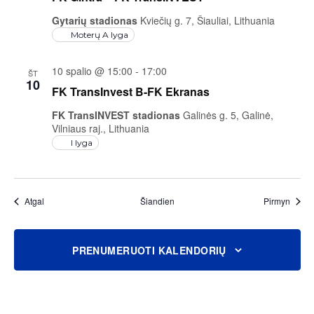
Gytarių stadionas
Kviečių g. 7, Šiauliai, Lithuania
Moterų A lyga
10 spalio @ 15:00
-
17:00
ŠT
10
FK TransInvest B-FK Ekranas
FK TransINVEST stadionas
Galinės g. 5, Galinė,
Vilniaus raj., Lithuania
I lyga
Renginiai
Rengin
Atgal
Šiandien
Pirmyn
PRENUMERUOTI KALENDORIŲ