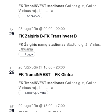
FK TransINVEST stadionas
Galinės g. 5, Galinė,
Vilniaus raj., Lithuania
TOPLYGA
25 rugpjūčio @ 20:00
-
22:00
AN
25
FK Žalgiris B-FK TransInvest B
FK Žalgiris namų stadionas
Stadiono g. 2, Vilnius,
Lithuania
I lyga
26 rugpjūčio @ 18:00
-
20:00
TR
26
FK TransINVEST – FK Gintra
FK TransINVEST stadionas
Galinės g. 5, Galinė,
Vilniaus raj., Lithuania
Moterų A lyga
29 rugpjūčio @ 15:00
-
17:00
ŠT
29