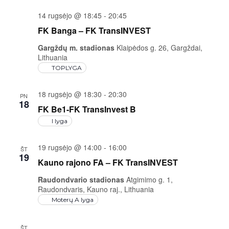
14 rugsėjo @ 18:45
-
20:45
FK Banga – FK TransINVEST
Gargždų m. stadionas
Klaipėdos g. 26, Gargždai,
Lithuania
TOPLYGA
18 rugsėjo @ 18:30
-
20:30
PN
18
FK Be1-FK TransInvest B
I lyga
19 rugsėjo @ 14:00
-
16:00
ŠT
19
Kauno rajono FA – FK TransINVEST
Raudondvario stadionas
Atgimimo g. 1,
Raudondvaris, Kauno raj., Lithuania
Moterų A lyga
ŠT