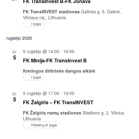
FK TransInvest B-FK Jonava
FK TransINVEST stadionas
Galinės g. 5, Galinė,
Vilniaus raj., Lithuania
I lyga
rugsėjo 2026
5 rugsėjo @ 14:00
-
16:00
ŠT
5
FK Minija-FK TransInvest B
Kretingos dirbtinės dangos aikštė
I lyga
5 rugsėjo @ 17:00
-
19:00
ŠT
5
FK Žalgiris – FK TransINVEST
FK Žalgiris namų stadionas
Stadiono g. 2, Vilnius,
Lithuania
Moterų A lyga