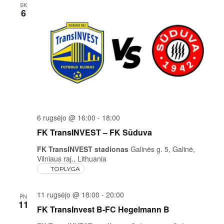
SK
6
6 rugsėjo @ 16:00
-
18:00
FK TransINVEST – FK Sūduva
FK TransINVEST stadionas
Galinės g. 5, Galinė,
Vilniaus raj., Lithuania
TOPLYGA
11 rugsėjo @ 18:00
-
20:00
PN
11
FK TransInvest B-FC Hegelmann B