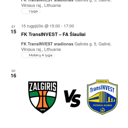
Vilniaus raj., Lithuania
I lyga
15 rugpjūčio @ 15:00
-
17:00
ŠT
15
FK TransINVEST – FA Šiauliai
FK TransINVEST stadionas
Galinės g. 5, Galinė,
Vilniaus raj., Lithuania
Moterų A lyga
SK
16