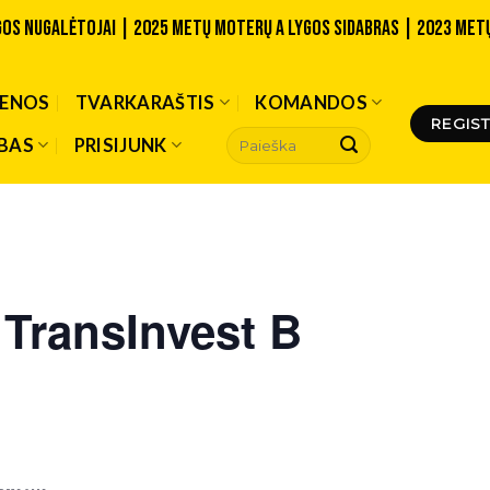
lygos nugalėtojai | 2025 metų Moterų A lygos sidabras | 2023 MET
IENOS
TVARKARAŠTIS
KOMANDOS
REGIST
BAS
PRISIJUNK
TransInvest B