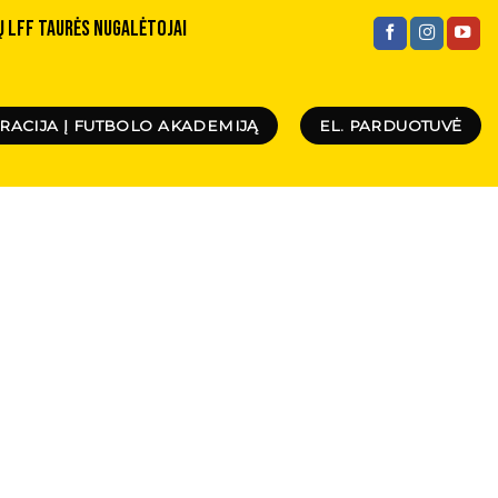
Ų LFF TAURĖS NUGALĖTOJAI
RACIJA Į FUTBOLO AKADEMIJĄ
EL. PARDUOTUVĖ