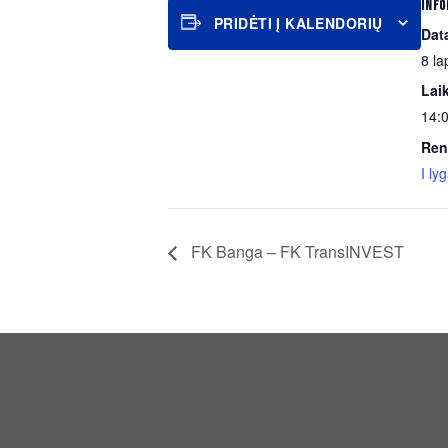
INFO
PRIDĖTI Į KALENDORIŲ
Dat
8 la
Lai
14:0
Ren
I ly
FK Banga – FK TransINVEST