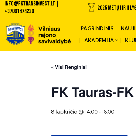
INFO@fktransinvest.lt |
Skip
2025 METŲ I ir II 
+37061474220
to
content
PAGRINDINIS
NAUJ
AKADEMIJA
KLU
« Visi Renginiai
FK Tauras-FK 
8 lapkričio @ 14:00
-
16:00