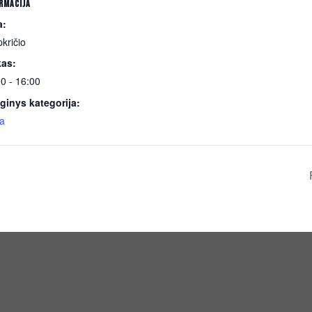
RMACIJA
a:
pkričio
kas:
0 - 16:00
ginys kategorija:
ga