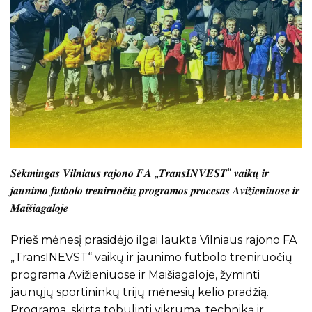
𝑺𝒆̇𝒌𝒎𝒊𝒏𝒈𝒂𝒔 𝑽𝒊𝒍𝒏𝒊𝒂𝒖𝒔 𝒓𝒂𝒋𝒐𝒏𝒐 𝑭𝑨 „𝑻𝒓𝒂𝒏𝒔𝑰𝑵𝑽𝑬𝑺𝑻“ 𝒗𝒂𝒊𝒌𝒖̨ 𝒊𝒓
𝒋𝒂𝒖𝒏𝒊𝒎𝒐 𝒇𝒖𝒕𝒃𝒐𝒍𝒐 𝒕𝒓𝒆𝒏𝒊𝒓𝒖𝒐𝒄̌𝒊𝒖̨ 𝒑𝒓𝒐𝒈𝒓𝒂𝒎𝒐𝒔 𝒑𝒓𝒐𝒄𝒆𝒔𝒂𝒔 𝑨𝒗𝒊𝒛̌𝒊𝒆𝒏𝒊𝒖𝒐𝒔𝒆 𝒊𝒓
𝑴𝒂𝒊𝒔̌𝒊𝒂𝒈𝒂𝒍𝒐𝒋𝒆
Prieš mėnesį prasidėjo ilgai laukta Vilniaus rajono FA
„TransINEVST“ vaikų ir jaunimo futbolo treniruočių
programa Avižieniuose ir Maišiagaloje, žyminti
jaunųjų sportininkų trijų mėnesių kelio pradžią.
Programa, skirta tobulinti vikrumą, techniką ir