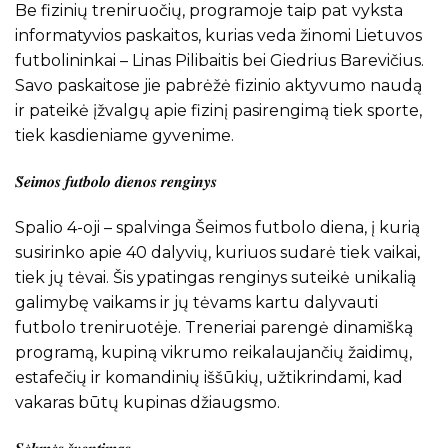
Be fizinių treniruočių, programoje taip pat vyksta
informatyvios paskaitos, kurias veda žinomi Lietuvos
futbolininkai – Linas Pilibaitis bei Giedrius Barevičius.
Savo paskaitose jie pabrėžė fizinio aktyvumo naudą
ir pateikė įžvalgų apie fizinį pasirengimą tiek sporte,
tiek kasdieniame gyvenime.
𝑺̌𝒆𝒊𝒎𝒐𝒔 𝒇𝒖𝒕𝒃𝒐𝒍𝒐 𝒅𝒊𝒆𝒏𝒐𝒔 𝒓𝒆𝒏𝒈𝒊𝒏𝒚𝒔
Spalio 4-oji – spalvinga Šeimos futbolo diena, į kurią
susirinko apie 40 dalyvių, kuriuos sudarė tiek vaikai,
tiek jų tėvai. Šis ypatingas renginys suteikė unikalią
galimybę vaikams ir jų tėvams kartu dalyvauti
futbolo treniruotėje. Treneriai parengė dinamišką
programą, kupiną vikrumo reikalaujančių žaidimų,
estafečių ir komandinių iššūkių, užtikrindami, kad
vakaras būtų kupinas džiaugsmo.