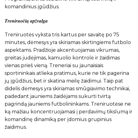
komandinius įgūdžius.
𝑻𝒓𝒆𝒏𝒊𝒓𝒖𝒐𝒄̌𝒊𝒖̨ 𝒂𝒑𝒛̌𝒗𝒂𝒍𝒈𝒂
Treniruotės vyksta tris kartus per savaitę po 75
minutes, dėmesys yra skiriamas skirtingiems futbolo
aspektams. Pradžioje akcentuojamas vikrumas,
greitas judėjimas, kamuolio kontrolė ir žaidimas
vienas prieš vieną. Treneriai su jaunaisiais
sportininkais atlieka pratimus, kurie ne tik pagerina
jų įgūdžius, bet ir skatina meilę žaidimui. Taip pat
didelis dėmesys yra skiriamas smūgiavimo technikai,
padedant jauniems žaidėjams sukurti tvirtą
pagrindą jauniems futbolininkams. Treniruotėse ne
ką mažiau koncentruojamasi į perdavimų tikslumą ir
komandinę dinamiką per įdomius grupinius
žaidimus.