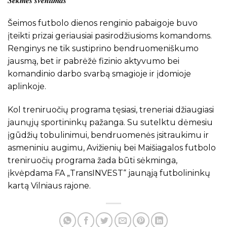
𝑺𝒆̇𝒌𝒎𝒆̇𝒔 𝒔̌𝒗𝒆𝒏𝒕𝒊𝒎𝒂𝒔
Šeimos futbolo dienos renginio pabaigoje buvo
įteikti prizai geriausiai pasirodžiusioms komandoms.
Renginys ne tik sustiprino bendruomeniškumo
jausmą, bet ir pabrėžė fizinio aktyvumo bei
komandinio darbo svarbą smagioje ir įdomioje
aplinkoje.
Kol treniruočių programa tęsiasi, treneriai džiaugiasi
jaunųjų sportininkų pažanga. Su sutelktu dėmesiu
įgūdžių tobulinimui, bendruomenės įsitraukimu ir
asmeniniu augimu, Avižienių bei Maišiagalos futbolo
treniruočių programa žada būti sėkminga,
įkvėpdama FA „TransINVEST“ jaunąją futbolininkų
kartą Vilniaus rajone.