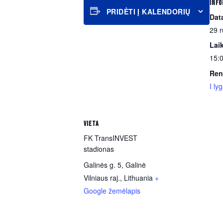
INFO
PRIDĖTI Į KALENDORIŲ
Dat
29 r
Lai
15:0
Ren
I ly
VIETA
FK TransINVEST
stadionas
Galinės g. 5, Galinė
Vilniaus raj.
,
Lithuania
+
Google žemėlapis