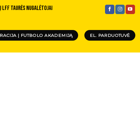
Ų LFF TAURĖS NUGALĖTOJAI
RACIJA Į FUTBOLO AKADEMIJĄ
EL. PARDUOTUVĖ