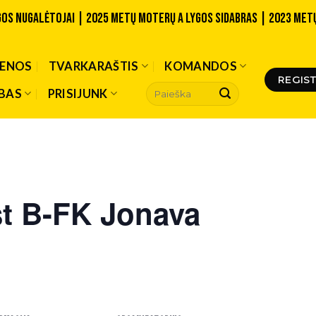
lygos nugalėtojai | 2025 metų Moterų A lygos sidabras | 2023 MET
IENOS
TVARKARAŠTIS
KOMANDOS
REGIST
BAS
PRISIJUNK
st B-FK Jonava