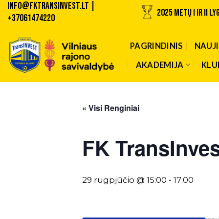
INFO@fktransinvest.lt |
Skip
2025 METŲ I ir II 
+37061474220
to
content
PAGRINDINIS
NAUJ
AKADEMIJA
KLU
« Visi Renginiai
FK TransInve
29 rugpjūčio @ 15:00
-
17:00