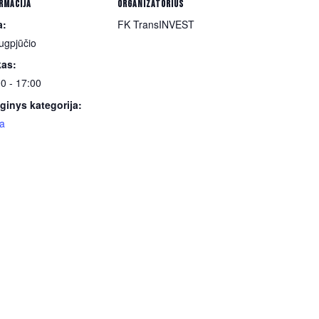
RMACIJA
ORGANIZATORIUS
a:
FK TransINVEST
ugpjūčio
kas:
0 - 17:00
ginys kategorija:
ga