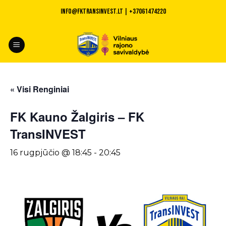
Skip
INFO@fktransinvest.lt | +37061474220
to
content
« Visi Renginiai
FK Kauno Žalgiris – FK
TransINVEST
16 rugpjūčio @ 18:45
-
20:45